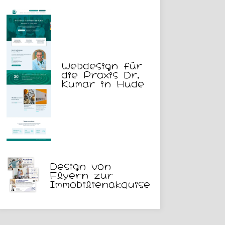
Webdesign für
die Praxis Dr.
Kumar in Hude
Design von
Flyern zur
Immobilienakquise