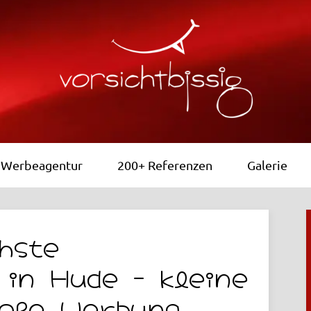
Werbeagentur
200+ Referenzen
Galerie
hste
in Hude – kleine
roße Werbung