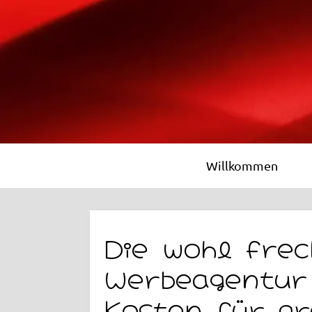
Willkommen
Die wohl frec
Werbeagentur 
Kosten für g