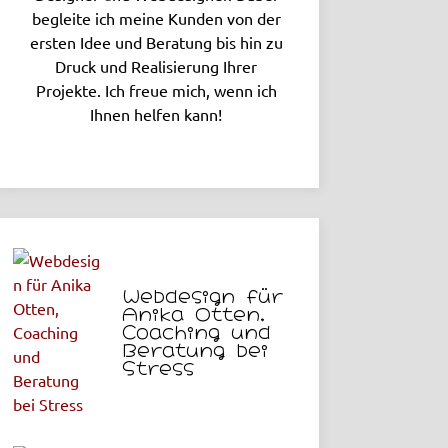
begleite ich meine Kunden von der
ersten Idee und Beratung bis hin zu
Druck und Realisierung Ihrer
Projekte. Ich freue mich, wenn ich
Ihnen helfen kann!
Webdesign für
esign eines
Redesign der
Anika Otten,
Coaching und
Flyers zum
Homepage für
Beratung bei
cruiting für
Max Hering
Stress
THÖMEN aus
Werbetechnik
Hamburg
Oldenburg
18. April 2024
14. April 2024