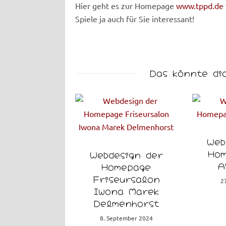
Hier geht es zur Homepage
www.tppd.de
Spiele ja auch für Sie interessant!
Das könnte di
Web
Hom
esign der
Webdesign der
A
dingpage
Homepage
 Gunnar
Friseursalon
2
Vages
Iwona Marek
Delmenhorst
ptember 2025
8. September 2024